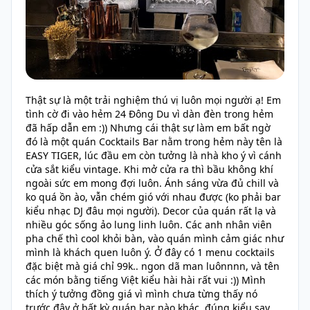
Thật sự là một trải nghiệm thú vị luôn mọi người ạ! Em
tình cờ đi vào hẻm 24 Đông Du vì dàn đèn trong hẻm
đã hấp dẫn em :)) Nhưng cái thật sự làm em bất ngờ
đó là một quán Cocktails Bar nằm trong hẻm này tên là
EASY TIGER, lúc đầu em còn tưởng là nhà kho ý vì cánh
cửa sắt kiểu vintage. Khi mở cửa ra thì bầu không khí
ngoài sức em mong đợi luôn. Ánh sáng vừa đủ chill và
ko quá ồn ào, vẫn chém gió với nhau được (ko phải bar
kiểu nhạc DJ đâu mọi người). Decor của quán rất lạ và
nhiều góc sống ảo lung linh luôn. Các anh nhân viên
pha chế thì cool khỏi bàn, vào quán mình cảm giác như
mình là khách quen luôn ý. Ở đây có 1 menu cocktails
đặc biệt mà giá chỉ 99k.. ngon dã man luônnnn, và tên
các món bằng tiếng Việt kiểu hài hài rất vui :)) Mình
thích ý tưởng đồng giá vì mình chưa từng thấy nó
trước đây ở bất kỳ quán bar nào khác, đúng kiểu say