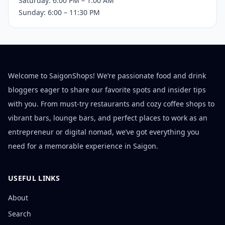
Saturday: 6:00 PM – 1:00 AM
Sunday: 6:00 – 11:30 PM
Welcome to SaigonShops! We’re passionate food and drink
bloggers eager to share our favorite spots and insider tips
with you. From must-try restaurants and cozy coffee shops to
vibrant bars, lounge bars, and perfect places to work as an
entrepreneur or digital nomad, we’ve got everything you
need for a memorable experience in Saigon.
USEFUL LINKS
About
Search